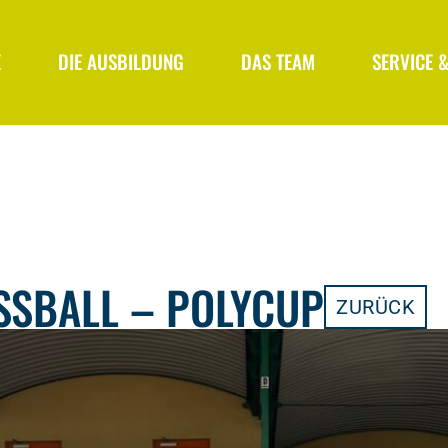
E
DIE AUSBILDUNG
DAS TEAM
SERVICE 
SBALL – POLYCUP
ZURÜCK